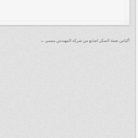
تصفّح المقالات
أكياس تعبئة السكر اصابع من شركة المهندس منسي →