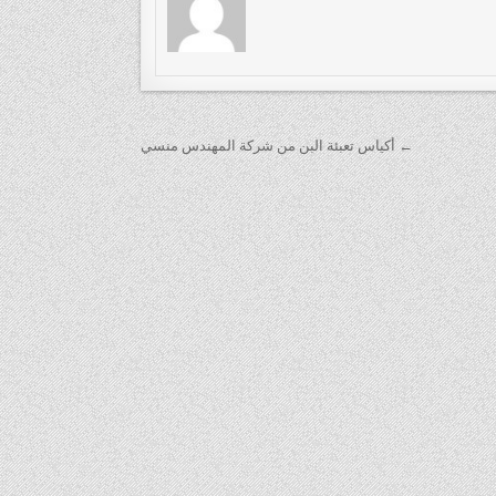
← أكياس تعبئة البن من شركة المهندس منسي