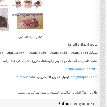
أكياس تعبئة الفاكيوم
بيانات الاتصال و التواصل
موبايل 01211116954 – 01211116955 – 01211116956 – 01211116957 – 01211116958
ستجد تليفونات المبيعات و عناوين و لوكيشنات فروع الشركة في هذا الرابط
https://goo.gl/en7xfB
info@m2pack.com
ايميل
الموقع الاليكتروني
m2pack.com
Tagged
أكياس
,
الفاكيوم
,
المهندس
,
تعبئة
,
شركة
,
من
,
منسي
Author:
engmansy