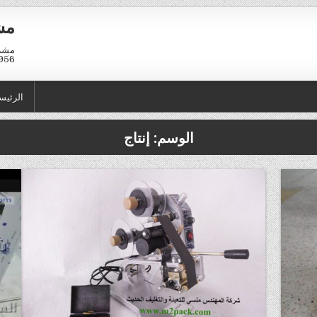
مش
01211116958
الرئيس
الوسم:
إنتاج