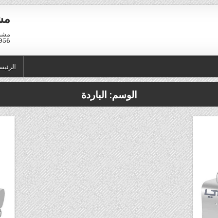
مش
01211116958
الرئيس
الوسم:
الباردة