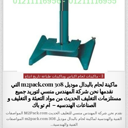
3 - ماكينات لحام اكياس وماكينات طباعة تاريخ انتاج
Posted in
ماكينة لحام بالبدال موديل m2pack.com 308 التي
نقدمها نحن شركة المهندس منسي لتوريد جميع
مستلزمات التغليف الحديث من مواد التعبئة و التغليف و
الصناعات الهندسيه – ام تو باك
نقدم نحن شركة المهندس منسي للتغليف الحديث M2Pack.com المواصفات
الفنية والهندسية لماكينة لحام بالبدال موديل m2pack.com 308 المواصفات
الفنية والهندسية…