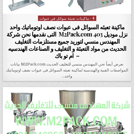
4 - ماكينات تعبئة سوائل في عبوات
Posted in
ماكينة تعبئه السوائل فى عبوات نصف اوتوماتيك واحد
نزل موديل M2Pack.com 403 التى نقدمها نحن شركة
المهندس منسي لتوريد جميع مستلزمات التغليف
الحديث من مواد التعبئة و التغليف و الصناعات الهندسيه
– ام تو باك
نعرض أيضاً نحن المهندس منسي للتغليف الحديث M2Pack.com بيانات
المواصفات الفنية والهندسية لماكينة تعبئه السوائل فى عبوات نصف اوتوماتيك
واحد…