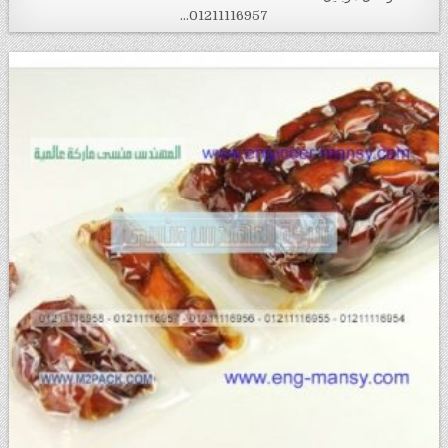
01211116957…